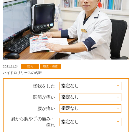
院長
検査・治療
2021.11.24
ハイドロリリースの名医
怪我をした
関節が痛い
腰が痛い
肩から腕や手の痛み・
痺れ