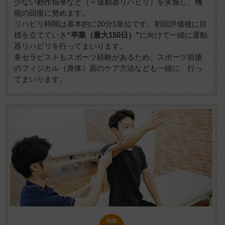
少ない動作指導など（＝運動器リハビリ）を実施し、機
能の回復に努めます。
リハビリ時間は基本的に20分1単位です。初回評価後に目
標を立てていき
“卒業（最大150日）”
に向けて一緒に運動
器リハビリを行ってまいります。
各セラピストもスポーツ経験があるため、スポーツ前後
のフィジカル（身体）面のケア方法なども一緒に 行っ
てまいります。
特徴