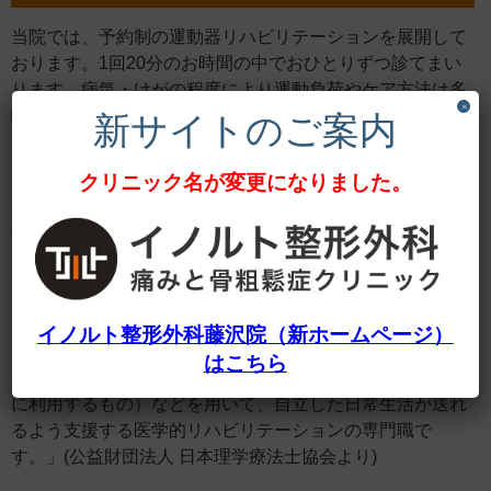
当院では、予約制の運動器リハビリテーションを展開して
おります。1回20分のお時間の中でおひとりずつ診てまい
ります。病気・けがの程度により運動負荷やケア方法は多
×
岐に渡りますので、年齢・体格・状態にあわせて「身体機
新サイトのご案内
能の維持・回復」「可能な限りの社会復帰」「可能な限り
スポーツ競技復帰」を一緒に目指していきましょう。
クリニック名が変更になりました。
理学療法士（Physical Therapist;PT）はどんな仕事
なのでしょうか。
「ケガや病気などで身体に障害のある人や障害の発生が予
測される人に対して、基本動作能力（座る、立つ、歩くな
イノルト整形外科藤沢院（新ホームページ）
ど）の回復や維持、および障害の悪化の予防を目的に、運
はこちら
動療法や物理療法（温熱、電気等の物理的手段を治療目的
に利用するもの）などを用いて、自立した日常生活が送れ
るよう支援する医学的リハビリテーションの専門職で
す。」(公益財団法人 日本理学療法士協会より)