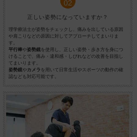
02
正しい姿勢になっていますか？
理学療法士が姿勢をチェックし、痛みを出している原因
や肩こりなどの原因に対してアプローチしてまいりま
す。
平行棒
や
姿勢鏡
を使用し、正しい姿勢・歩き方を身につ
けることで、痛み・違和感・しびれなどの改善を目指し
てまいります。
姿勢鏡
や
カメラ
を用いて日常生活やスポーツの動作の確
認なども対応可能です。