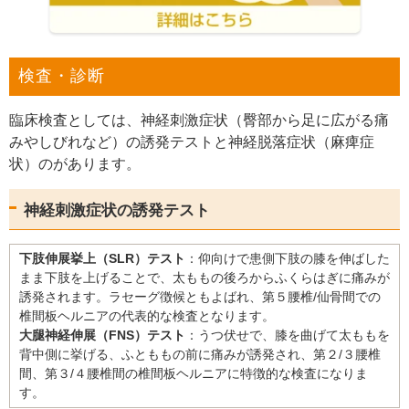
検査・診断
臨床検査としては、神経刺激症状（臀部から足に広がる痛
みやしびれなど）の誘発テストと神経脱落症状（麻痺症
状）のがあります。
神経刺激症状の誘発テスト
下肢伸展挙上（SLR）テスト
：仰向けで患側下肢の膝を伸ばした
まま下肢を上げることで、太ももの後ろからふくらはぎに痛みが
誘発されます。ラセーグ徴候ともよばれ、第５腰椎/仙骨間での
椎間板ヘルニアの代表的な検査となります。
大腿神経伸展（FNS）テスト
：うつ伏せで、膝を曲げて太ももを
背中側に挙げる、ふとももの前に痛みが誘発され、第２/３腰椎
間、第３/４腰椎間の椎間板ヘルニアに特徴的な検査になりま
す。