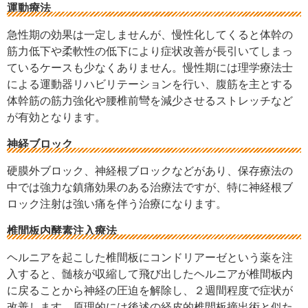
運動療法
急性期の効果は一定しませんが、慢性化してくると体幹の
筋力低下や柔軟性の低下により症状改善が長引いてしまっ
ているケースも少なくありません。慢性期には理学療法士
による運動器リハビリテーションを行い、腹筋を主とする
体幹筋の筋力強化や腰椎前彎を減少させるストレッチなど
が有効となります。
神経ブロック
硬膜外ブロック、神経根ブロックなどがあり、保存療法の
中では強力な鎮痛効果のある治療法ですが、特に神経根ブ
ロック注射は強い痛を伴う治療になります。
椎間板内酵素注入療法
ヘルニアを起こした椎間板にコンドリアーゼという薬を注
入すると、髄核が収縮して飛び出したヘルニアが椎間板内
に戻ることから神経の圧迫を解除し、２週間程度で症状が
改善します。原理的には後述の経皮的椎間板摘出術と似た