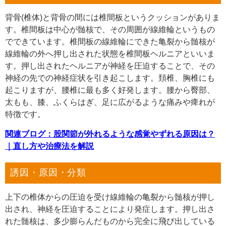
背骨(椎体)と背骨の間には椎間板というクッションがありま
す。椎間板は中心が髄核で、その周囲が線維輪というもの
でできています。椎間板の線維輪にできた亀裂から髄核が
線維輪の外へ押し出された状態を椎間板ヘルニアといいま
す。押し出されたヘルニアが神経を圧迫することで、その
神経の先での神経症状を引き起こします。頚椎、胸椎にも
起こりますが、腰椎に最も多く好発します。腰から臀部、
太もも、膝、ふくらはぎ、足に広がるような痛みや痺れが
特徴です。
関連ブログ：股関節が外れるような感覚やずれる原因は？
｜直し方や治療法を解説
誘因・原因・分類
上下の椎体からの圧迫を受け線維輪の亀裂から髄核が押し
出され、神経を圧迫することにより発症します。押し出さ
れた髄核は、多少膨らんだものから完全に飛び出している