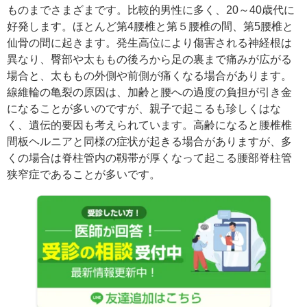
ものまでさまざまです。比較的男性に多く、20～40歳代に
好発します。ほとんど第4腰椎と第５腰椎の間、第5腰椎と
仙骨の間に起きます。発生高位により傷害される神経根は
異なり、臀部や太ももの後ろから足の裏まで痛みが広がる
場合と、太ももの外側や前側が痛くなる場合があります。
線維輪の亀裂の原因は、加齢と腰への過度の負担が引き金
になることが多いのですが、親子で起こるも珍しくはな
く、遺伝的要因も考えられています。高齢になると腰椎椎
間板ヘルニアと同様の症状が起きる場合がありますが、多
くの場合は脊柱管内の靱帯が厚くなって起こる腰部脊柱管
狭窄症であることが多いです。