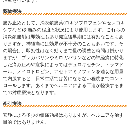
治療を行います。
薬物療法
痛み止めとして、消炎鎮痛薬(ロキソプロフェンやセレコキ
シブなど)を痛みの程度と状況により使用します。これらの
消炎鎮痛剤は即効性もあり発症後早期には有効なこともあ
りますが、神経痛には効果が不十分のことも多いです。そ
の場合は、即効性はなく効くまで量の調整と時間は掛かり
ますが、プレガバリンやミロガバリンなどの神経痛に特化
した痛み止めや症状によってはデュロキセチン、トラマド
ール、ノイロトロピン、アセトアミノフェンを適切な用量
で内服すると、日常生活では苦にならない程度までコント
ロールします。あくまでヘルニアによる圧迫が軽快するま
での対症療法となります。
牽引療法
安静による多少の鎮痛効果はありますが、ヘルニアを治す
目的ではありません。