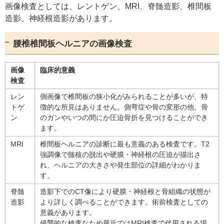
画像検査としては、レントゲン、MRI、脊髄造影、椎間板
造影、神経根造影があります。
腰椎椎間板ヘルニアの画像検査
画像
臨床的意義
検査
レン
側画像で椎間板の狭小化がみられることが多いが、特
トゲ
徴的な所見はありません。側弯症や骨の変形の他、骨
ン
のガンやいつの間にか圧迫骨折を見つけることができ
ます。
MRI
椎間板ヘルニアの診断に最も意義のある検査です。T2
強調像で髄核の脱出や硬膜・神経根の圧迫が描出さ
れ、ヘルニアの大きさや発生部位の詳細がわかりま
す。
脊髄
造影下でのCT像により硬膜・神経根と骨組織の状態が
造影
より詳しく調べることができます。術前検査としての
意義があります。
侵襲的な検査なため最近ではMRI検査で代用される場