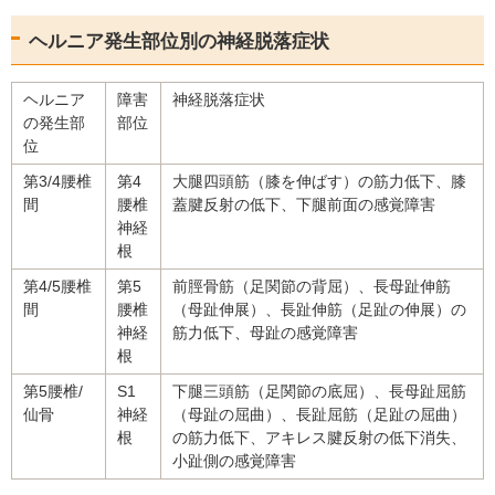
ヘルニア発生部位別の神経脱落症状
ヘルニア
障害
神経脱落症状
の発生部
部位
位
第3/4腰椎
第4
大腿四頭筋（膝を伸ばす）の筋力低下、膝
間
腰椎
蓋腱反射の低下、下腿前面の感覚障害
神経
根
第4/5腰椎
第5
前脛骨筋（足関節の背屈）、長母趾伸筋
間
腰椎
（母趾伸展）、長趾伸筋（足趾の伸展）の
神経
筋力低下、母趾の感覚障害
根
第5腰椎/
S1
下腿三頭筋（足関節の底屈）、長母趾屈筋
仙骨
神経
（母趾の屈曲）、長趾屈筋（足趾の屈曲）
根
の筋力低下、アキレス腱反射の低下消失、
小趾側の感覚障害