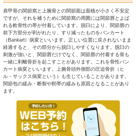
肩甲骨の関節窩と上腕骨との関節面は面積が小さく不安定
ですが、それを補うために関節窩の周囲には関節唇とよば
れる軟骨性の帯が付着しています。脱臼により、関節唇の
前下方部分が剥がれたり、すり減ったものをバンカート
（Bankart）病変といいます。正しい位置に戻されないまま
経過すると、その部分から脱臼しやすくなります。脱臼の
刺激が強いと、関節唇だけでなく、関節唇の付着する骨も
一緒に剥離骨折を起こすことがあります。これを骨性バン
カート病変といいます。上腕骨頭外側部の圧迫骨折（ヒ
ル・サックス病変という）も生じていることがあります。
関節包の緩み・断裂や靭帯の緩みも原因となることがあり
ます。