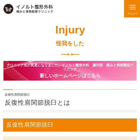
メニュー
Injury
怪我をした
クリニック名が変更になりました。イノルト整形外科 藤沢院 痛みと骨粗鬆症ク
リニック
新しいホームページはこちら
反復性肩関節脱臼
反復性肩関節脱臼とは
反復性肩関節脱臼