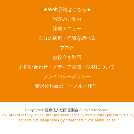
★Web予約はこちら★
当院のご案内
診療メニュー
自分の病気・怪我を調べる
ブログ
お役立ち動画
お問い合わせ・メディア掲載・取材について
プライバシーポリシー
整形外科藤沢（イノルトHP）
Copyright © 医療法人社団 正順会 All rights reserved.
JoyCare
/
AGA
/
JoyLadiesCare
/
joy mens care
/
joy mental care
/
joy epi care
/
joy
std care
/
joy sleep care
/
joy breast care
/
JoyCareforLadies