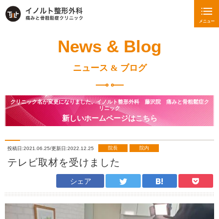
メニュー
News & Blog
ニュース & ブログ
クリニック名が変更になりました。イノルト整形外科 藤沢院 痛みと骨粗鬆症ク
リニック
新しいホームページはこちら
院長
院内
投稿日:2021.06.25/更新日:2022.12.25
テレビ取材を受けました
シェア