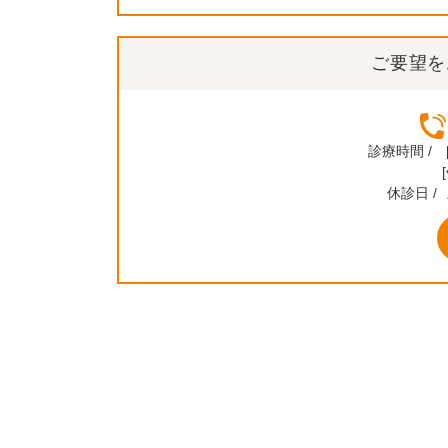
ご要望を
診療時間 /
休診日 /