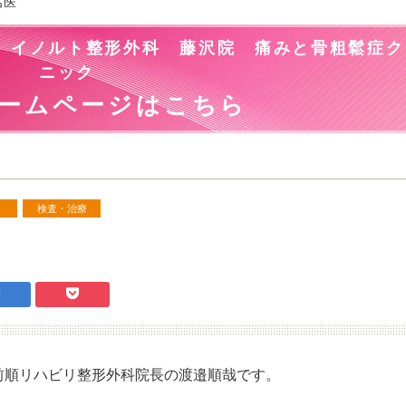
名医
。イノルト整形外科 藤沢院 痛みと骨粗鬆症ク
ニック
ームページはこちら
検査・治療
前順リハビリ整形外科院長の渡邉順哉です。