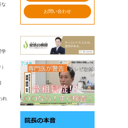
答な
お問い合わせ
理学
り）
曰
われ