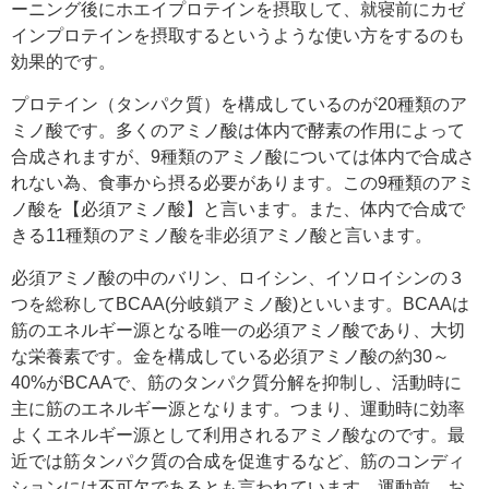
ーニング後にホエイプロテインを摂取して、就寝前にカゼ
インプロテインを摂取するというような使い方をするのも
効果的です。
プロテイン（タンパク質）を構成しているのが20種類のア
ミノ酸です。多くのアミノ酸は体内で酵素の作用によって
合成されますが、9種類のアミノ酸については体内で合成さ
れない為、食事から摂る必要があります。この9種類のアミ
ノ酸を【必須アミノ酸】と言います。また、体内で合成で
きる11種類のアミノ酸を非必須アミノ酸と言います。
必須アミノ酸の中のバリン、ロイシン、イソロイシンの３
つを総称してBCAA(分岐鎖アミノ酸)といいます。BCAAは
筋のエネルギー源となる唯一の必須アミノ酸であり、大切
な栄養素です。金を構成している必須アミノ酸の約30～
40%がBCAAで、筋のタンパク質分解を抑制し、活動時に
主に筋のエネルギー源となります。つまり、運動時に効率
よくエネルギー源として利用されるアミノ酸なのです。最
近では筋タンパク質の合成を促進するなど、筋のコンディ
ションには不可欠であるとも言われています。運動前、お