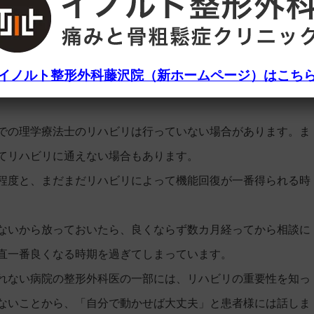
または主治医にリハビリの相談
イノルト整形外科藤沢院（新ホームページ）はこち
決定する頃に、退院後のリハビリをどうするかについて相談し
での理学療法士のリハビリは行っていない場合があります。ま
てリハビリに通えない場合もあります。
程度と、まだまだリハビリによって機能回復が一番得られる時
ないから放っておいたら、良くならず数カ月経ってから相談に
直一番良くなる時期を過ぎてしまっています。
れない病院の整形外科医の一部には、リハビリの重要性を知っ
ないことから、「自分で動かせば大丈夫」と患者様には話しま