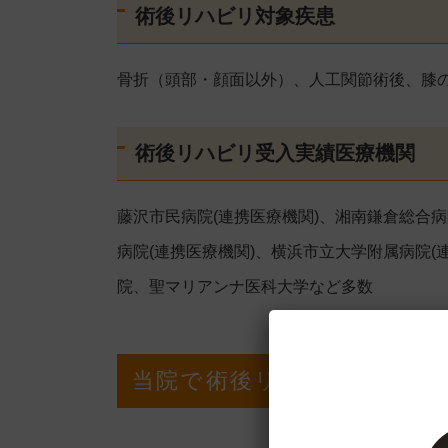
術後リハビリ対象疾患
骨折（頭部・顔面以外）、人工関節術後、膝
術後リハビリ受入実績医療機関
藤沢市民病院(連携医療機関)、湘南鎌倉総合病
病院(連携医療機関)、横浜市立大学附属病院
院、聖マリアンナ医科大学など多数
当院で術後リハビリを受け