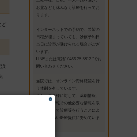
土曜午後、日祝、年末年始を除き、
お盆なども休みなく診療を行ってお
ります。
など
インターネットでの予約で、希望の
日程が埋まっていても、診察予約日
当日に診察が受けられる場合がござ
います。
LINEまたは電話‟ 0466-25-3812 ”でお
横浜
問い合わせください。
病
当院では、オンライン資格確認を行
う体制を有しています。
また、患者様に対して、薬剤情報、
×
特定健診情報その他必要な情報を取
得・活用して診療等を行うことによ
り、質の高い医療提供に努めていま
す。