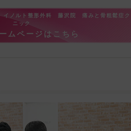
。イノルト整形外科 藤沢院 痛みと骨粗鬆症ク
ニック
ームページはこちら